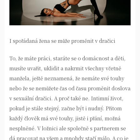
I spořádaná žena se může proměnit v dračici
To, že máte práci, staráte se o domácnost a děti,
musíte uvařit, uklidit a nakrmit všechny včetně
manžela, ještě neznamená, že nemáte své touhy
nebo že se nemůžete čas od času proměnit doslova
v sexuální dračici. A proč také ne. Intimní život,
pokud je stále stejný, začne být i nudný. Přitom
každý člověk má své touhy, jistě i přání, možná
nesplněné. V ložnici ale společně s partnerem se
dá pracovat na všem a mnohdy stačí málo. A co je