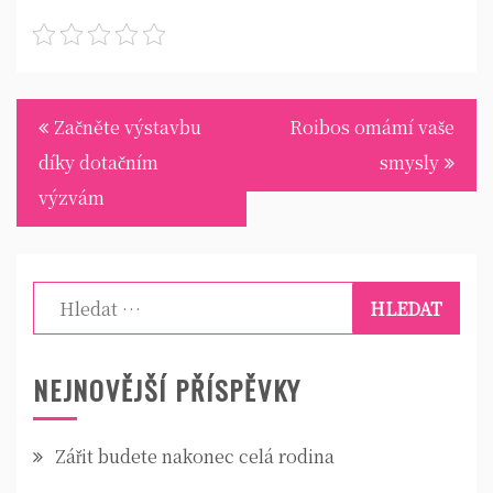
Navigace
Začněte výstavbu
Roibos omámí vaše
pro
díky dotačním
smysly
příspěvek
výzvám
Vyhledávání
NEJNOVĚJŠÍ PŘÍSPĚVKY
Zářit budete nakonec celá rodina