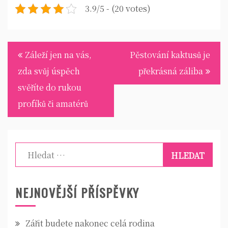
3.9/5 - (20 votes)
Navigace
Záleží jen na vás,
Pěstování kaktusů je
pro
zda svůj úspěch
překrásná záliba
příspěvek
svěříte do rukou
profíků či amatérů
Vyhledávání
NEJNOVĚJŠÍ PŘÍSPĚVKY
Zářit budete nakonec celá rodina