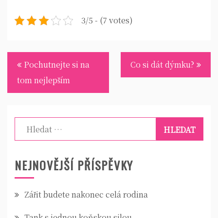
3/5 - (7 votes)
Navigace
Pochutnejte si na
Co si dát dýmku?
pro
tom nejlepším
příspěvek
Vyhledávání
NEJNOVĚJŠÍ PŘÍSPĚVKY
Zářit budete nakonec celá rodina
Tank s jednou koňskou silou