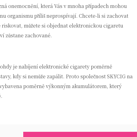
 různá onemocnění, která Vás v mnoha případech mohou
mu organismu příliš neprospívají. Chcete-li si zachovat
 riskovat, můžete si objednat
elektronickou cigaretu
aví zůstane zachované.
nohdy je nabíjení elektronické cigarety poměrně
 stavy, kdy si nemůže zapálit. Proto společnost SKYCIG na
 je vybavena poměrně výkonným akumulátorem, který
ě.