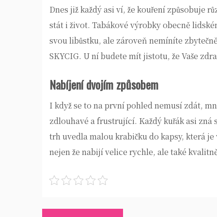
Dnes již každý asi ví, že kouření způsobuje
stát i život. Tabákové výrobky obecně lidské
svou libůstku, ale zároveň nemíníte zbytečně
SKYCIG. U ní budete mít jistotu, že Vaše zdr
Nabíjení dvojím způsobem
I když se to na první pohled nemusí zdát, m
zdlouhavé a frustrující. Každý kuřák asi zná
trh uvedla malou krabičku do kapsy, která
nejen že nabijí velice rychle, ale také kvalitn