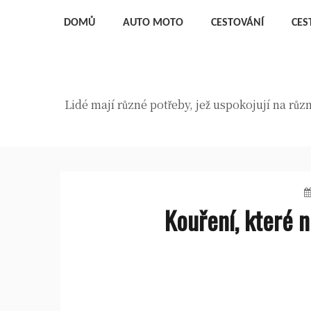
Skip
DOMŮ
AUTO MOTO
CESTOVÁNÍ
CES
to
content
Lidé mají různé potřeby, jež uspokojují na rů
Kouření, které 