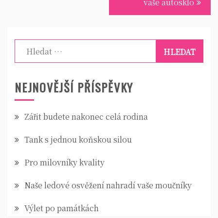
pro
vaše autosklo
příspěvek
Vyhledávání
NEJNOVĚJŠÍ PŘÍSPĚVKY
Zářit budete nakonec celá rodina
Tank s jednou koňskou silou
Pro milovníky kvality
Naše ledové osvěžení nahradí vaše moučníky
Výlet po památkách