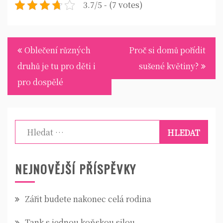
3.7/5 - (7 votes)
Navigace
Oblečení různých
Proč si domů pořídit
pro
druhů je tu pro děti i
sušené květiny?
příspěvek
pro dospělé
Vyhledávání
NEJNOVĚJŠÍ PŘÍSPĚVKY
Zářit budete nakonec celá rodina
Tank s jednou koňskou silou