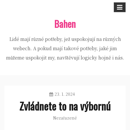
Skip
to
Bahen
content
Lidé mají různé potřeby, jež uspokojují na různých
webech. A pokud mají takové potřeby, jaké jim
můžeme uspokojit my, navštěvují logicky hojně i nás.
23. 1. 2024
Zvládnete to na výbornú
Nezařazené