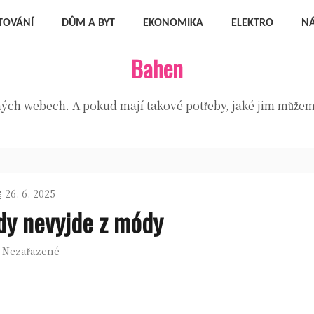
TOVÁNÍ
DŮM A BYT
EKONOMIKA
ELEKTRO
N
Bahen
zných webech. A pokud mají takové potřeby, jaké jim můžeme
26. 6. 2025
kdy nevyjde z módy
Nezařazené