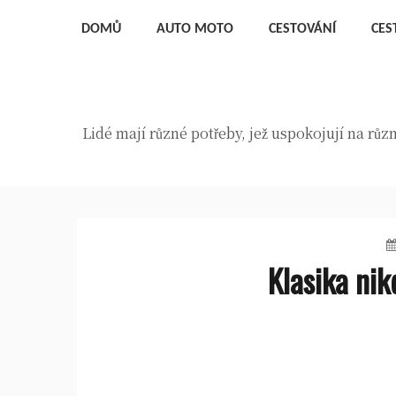
Skip
DOMŮ
AUTO MOTO
CESTOVÁNÍ
CES
to
content
Lidé mají různé potřeby, jež uspokojují na rů
Klasika ni