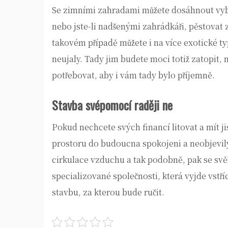
Se
zimními zahradami
můžete dosáhnout vyb
nebo jste-li nadšenými zahrádkáři, pěstovat z
takovém případě můžete i na více exotické ty
neujaly. Tady jim budete moci totiž zatopit,
potřebovat, aby i vám tady bylo příjemně.
Stavba svépomocí raději ne
Pokud nechcete svých financí litovat a mít jis
prostoru do budoucna spokojeni a neobjevily
cirkulace vzduchu a tak podobně, pak se svěř
specializované společnosti, která vyjde vstří
stavbu, za kterou bude ručit.