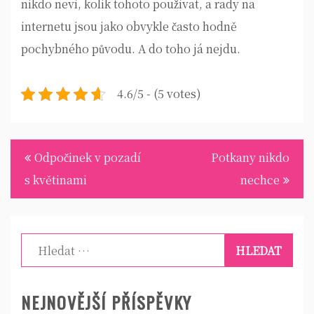
nikdo neví, kolik tohoto používat, a rady na
internetu jsou jako obvykle často hodně
pochybného původu. A do toho já nejdu.
4.6/5 - (5 votes)
Navigace
Odpočinek v pozadí
Potkany nikdo
pro
s květinami
nechce
příspěvek
Vyhledávání
NEJNOVĚJŠÍ PŘÍSPĚVKY