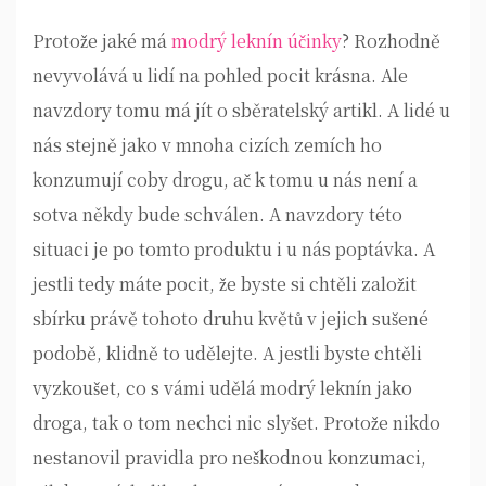
Protože jaké má
modrý leknín účinky
? Rozhodně
nevyvolává u lidí na pohled pocit krásna. Ale
navzdory tomu má jít o sběratelský artikl. A lidé u
nás stejně jako v mnoha cizích zemích ho
konzumují coby drogu, ač k tomu u nás není a
sotva někdy bude schválen. A navzdory této
situaci je po tomto produktu i u nás poptávka.
A
jestli tedy máte pocit, že byste si chtěli založit
sbírku právě tohoto druhu květů v jejich sušené
podobě, klidně to udělejte. A jestli byste chtěli
vyzkoušet, co s vámi udělá modrý leknín jako
droga, tak o tom nechci nic slyšet. Protože nikdo
nestanovil pravidla pro neškodnou konzumaci,