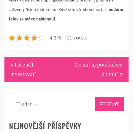
videa a další kupu doplňujícího obsahu. Stačí mít přitom na
zařízení přístup k internetu. Když si to vše shrneme, tak
moderní
televize má co nabídnout
.
4.3/5 - (11 votes)
Navigace
Jak začít
Zle mít hypotéku bez
pro
investovat?
příjmu?
příspěvek
Vyhledávání
NEJNOVĚJŠÍ PŘÍSPĚVKY