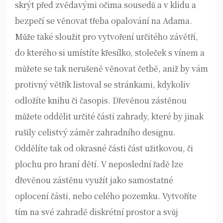
skrýt před zvědavými očima sousedů a v klidu a
bezpečí se věnovat třeba opalování na Adama.
Může také sloužit pro vytvoření určitého závětří,
do kterého si umístíte křesílko, stoleček s vínem a
můžete se tak nerušeně věnovat četbě, aniž by vám
protivný větřík listoval se stránkami, kdykoliv
odložíte knihu či časopis. Dřevěnou zástěnou
můžete oddělit určité části zahrady, které by jinak
rušily celistvý záměr zahradního designu.
Oddělíte tak od okrasné části část užitkovou, či
plochu pro hraní dětí. V neposlední řadě lze
dřevěnou zástěnu využít jako samostatné
oplocení části, nebo celého pozemku. Vytvoříte
tím na své zahradě diskrétní prostor a svůj