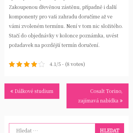
Zakoupenou dřevěnou zástěnu, případně i další
komponenty pro vaši zahradu doručíme až ve
vámi zvoleném termínu. Není v tom nic složitého.
Stačí do objednávky v kolonce poznámka, uvést
požadavek na pozdější termín doručení.
4.1/5 - (8 votes)
Navigace
Dálkové studium
Cosalt Torino,
pro
zajímavá nabídka
příspěvek
Vyhledávání